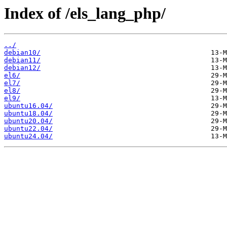
Index of /els_lang_php/
../
debian10/
debian11/
debian12/
el6/
el7/
el8/
el9/
ubuntu16.04/
ubuntu18.04/
ubuntu20.04/
ubuntu22.04/
ubuntu24.04/